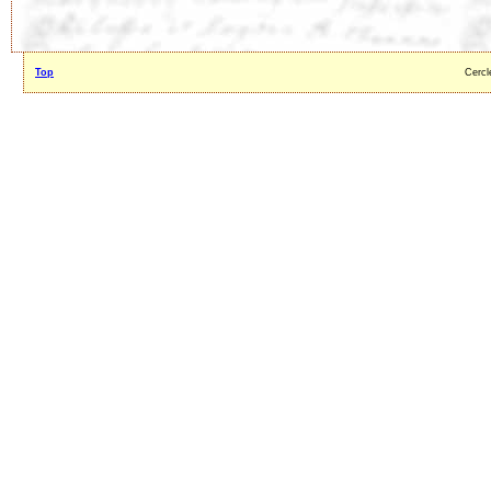
Top
Cercl