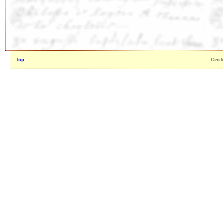
Top
Cercl