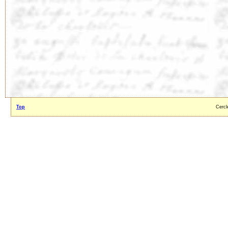
Top
Cercl