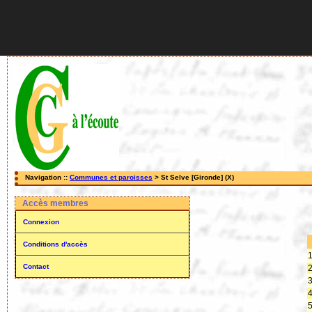
Navigation ::
Communes et paroisses
> St Selve [Gironde] (X)
Accès membres
Connexion
Conditions d'accès
1
Contact
2
3
4
5