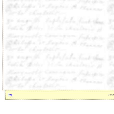
Top
Cercl