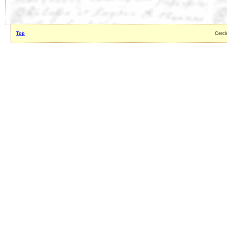
Top
Cercl