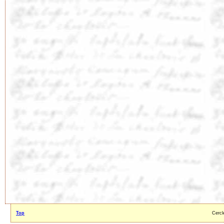
Top
Cercl