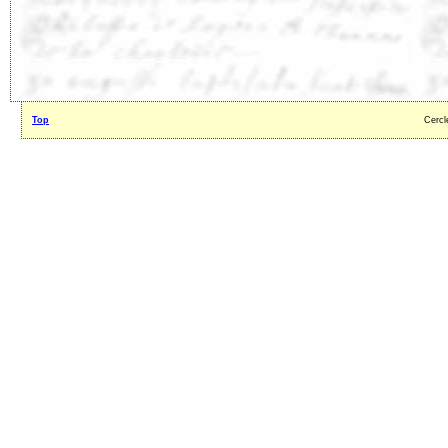
Top
Cercl