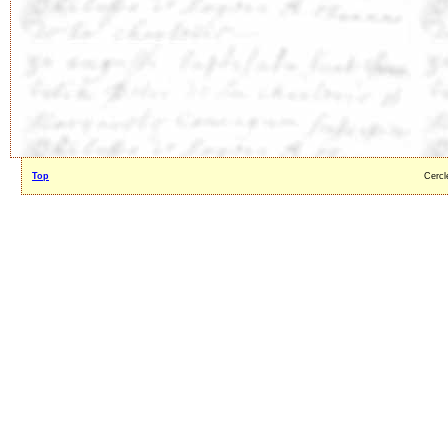
Top
Cercl