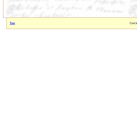
Top
Cercl