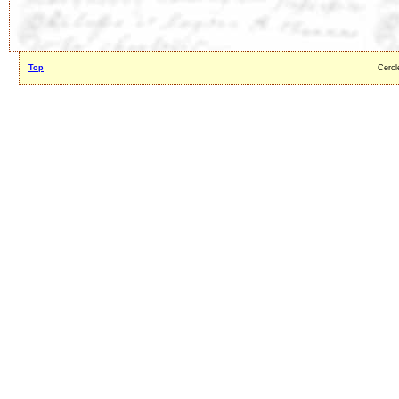
Top
Cercl