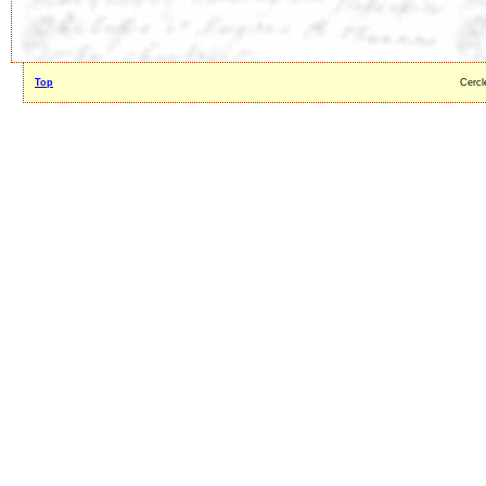
Top
Cercl