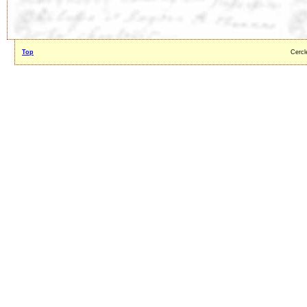
Top
Cercl