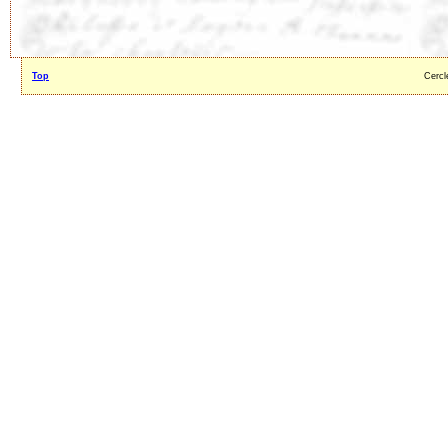
Top
Cercl