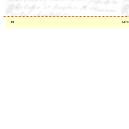
Top
Cercl