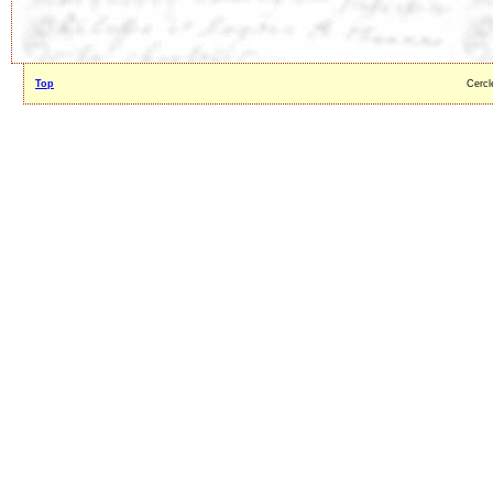
Top
Cercl